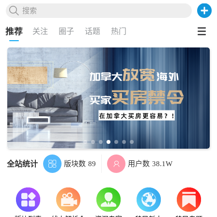

搜索
推荐
关注
圈子
话题
热门
全站统计
版块数
用户数

89

38.1W